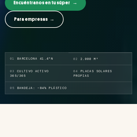
Encuéntranos en tu súper
→
Para empresas
→
0
1
BARCELONA 41.4°N
0
2
2.000 M²
0
3
CULTIVO ACTIVO
0
4
PLACAS SOLARES
365/365
PROPIAS
0
5
BANDEJA: −84% PLÁSTICO
RDE DE VERDAD